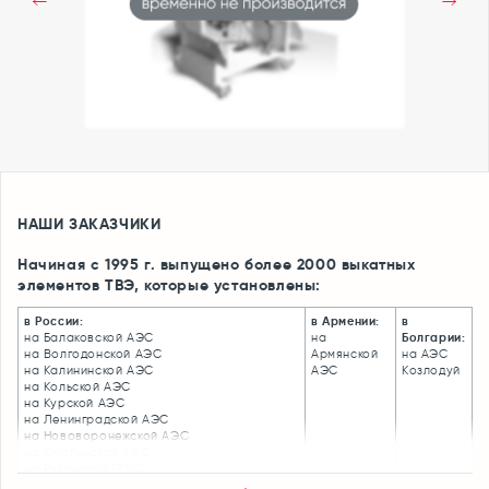
НАШИ ЗАКАЗЧИКИ
Начиная с 1995 г. выпущено более 2000 выкатных
элементов ТВЭ, которые установлены:
в России:
в Армении:
в
на Балаковской АЭС
на
Болгарии:
на Волгодонской АЭС
Армянской
на АЭС
на Калининской АЭС
АЭС
Козлодуй
на Кольской АЭС
на Курской АЭС
на Ленинградской АЭС
на Нововоронежской АЭС
на Смоленской АЭС
на Рязанской ГРЭС
в Мосэнерго