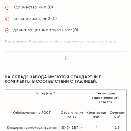
Количество жил (0)
сечение жил, мм2 (0)
длина защитных трубок жил(0)
Например:
Концевая муфта наружной установки для
кабеля ВВГ 5х10 мм2 с защитными трубками 750 мм для
КНТп-5х10-750-Н
защиты каждой жилы обозначается —
Муфты ELOX производятся для кабелей с любым
количеством жил и сечений от 1,5 мм2 до 500 мм2
НА СКЛАДЕ ЗАВОДА ИМЕЮТСЯ СТАНДАРТНЫЕ
КОМПЛЕКТЫ В СООТВЕТСТВИИ С ТАБЛИЦЕЙ:
Тип муфты *
Техничские
характеристики
кабелей
Обозначение по ГОСТ
Обозначение
Количество
Сечение,
2
по ТУ
жил
мм
Концевая термоусаживаемая
ЕК-3-(ВВГнг-
4
2,5