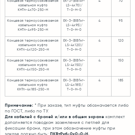
Концевая термоусаживаемая
ЕК-3-(ВВГнг-
4
70
кабельная муфта
LS-4х70)/
КНТп-4х70-250-Н
Т-0-Н-0
Концевая термоусаживаемая
ЕК-3-(ВВГнг-
4
95
кабельная муфта
LS-4х95)/
КНТп-4х95-250-Н
Т-0-Н-0
Концевая термоусаживаемая
ЕК-3-(ВВГнг-
4
120
кабельная муфта
LS-4х120)/
КНТп-4х120-250-Н
Т-0-Н-0
Концевая термоусаживаемая
ЕК-3-(ВВГнг-
4
150
кабельная муфта
LS-4х150)/
КНТп-4х150-250-Н
Т-0-Н-0
Концевая термоусаживаемая
ЕК-3-(ВВГнг-
4
185
кабельная муфта
LS-4х185)/
КНТп-4х185-250-Н
Т-0-Н-0
Примечание:
* При заказе, тип муфты обозначается либо
по ГОСТ, либо по ТУ.
Для кабелей с броней и/или в общем экране
комплект
дополняется поводком заземления с петлей для
фиксации брони, при этом обозначение муфты при
ПКВтРкб-0х0-0-Н.
заказе должно быть: