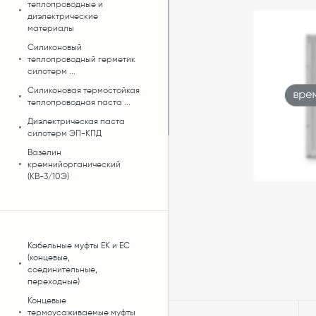
теплопроводные и
диэлектрические
материалы
Силиконовый
теплопроводный герметик
силотерм ...
Силиконовая термостойкая
теплопроводная паста ...
Диэлектрическая паста
силотерм ЭП-КПД
Вазелин
кремнийорганический
(КВ-3/10Э)
Кабельные муфты ЕК и ЕС
(концевые,
соединительные,
переходные)
Концевые
термоусаживаемые муфты