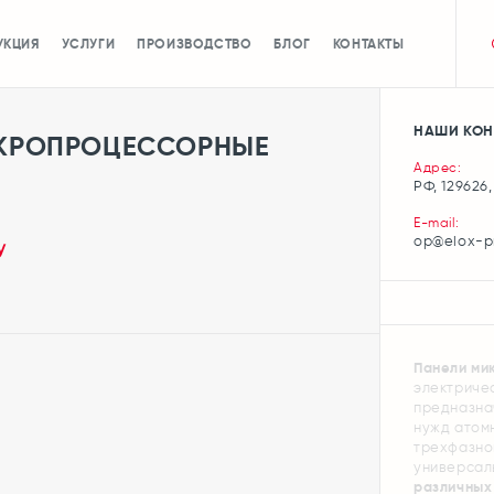
УКЦИЯ
УСЛУГИ
ПРОИЗВОДСТВО
БЛОГ
КОНТАКТЫ
НАШИ КОН
КРОПРОЦЕССОРНЫЕ
Адрес:
РФ, 129626,
E-mail:
op@elox-p
у
Панели ми
электриче
предназна
нужд атомн
трехфазног
универсал
различных