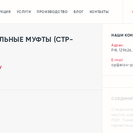
УКЦИЯ
УСЛУГИ
ПРОИЗВОДСТВО
БЛОГ
КОНТАКТЫ
НАШИ КОН
ЛЬНЫЕ МУФТЫ (СТР-
Адрес:
РФ, 129626,
E-mail:
op@elox-p
у
СОЕДИНИТ
Соедините
местах сое
ЛЭП. Поми
герметично