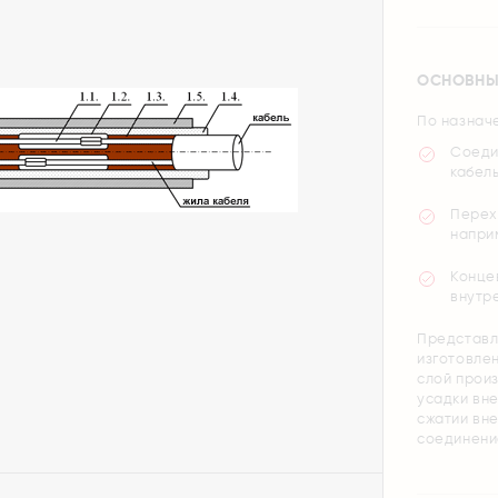
ОСНОВНЫ
По назнач
Соеди
кабель
Перех
напри
Конце
внутр
Представл
изготовле
слой прои
усадки вн
сжатии вн
соединени