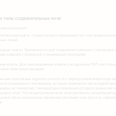
Е ТИПЫ СОЕДИНИТЕЛЬНЫХ МУФТ
ению различают:
нительные муфты. Самый распространенный тип, они предназначе
ных линий.
одные муфты. Применяются для соединения кабелей с изоляцией и
мер кабелей с бумажной и полимерной изоляцией.
вые муфты. Для присоединения кабеля к воздушным ЛЭП или стац
енним электроустановкам.
енные монтажные изделия относятся к термоусаживаемым муфтам
на из полимерного материала, который сжимается при воздействи
зведен из герметика, температура плавления которого равна или
ешнего слоя. После выполнения всех электрических соединений м
ешней оболочки расплав герметика заполняет все пустоты, обесп
е.