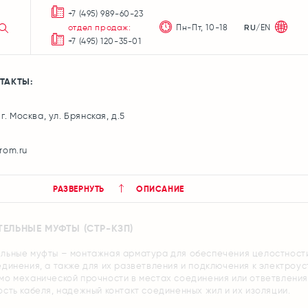
+7 (495) 989-60-23
отдел продаж:
Пн-Пт, 10-18
/
EN
RU
+7 (495) 120-35-01
ТАКТЫ:
 г. Москва, ул. Брянская, д.5
rom.ru
РАЗВЕРНУТЬ
ОПИСАНИЕ
ЕЛЬНЫЕ МУФТЫ (СТР-КЗП)
льные муфты – монтажная арматура для обеспечения целостности
динения, а также для их разветвления и подключения к электроу
мо механической прочности в местах соединения или ответвлени
сть кабеля, надежный контакт соединенных жил и их изоляции.