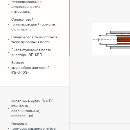
теплопроводные и
диэлектрические
материалы
Силиконовый
теплопроводный герметик
силотерм ...
Силиконовая термостойкая
теплопроводная паста ...
Диэлектрическая паста
силотерм ЭП-КПД
Вазелин
кремнийорганический
(КВ-3/10Э)
Кабельные муфты ЕК и ЕС
(концевые,
соединительные,
переходные)
Концевые
термоусаживаемые муфты