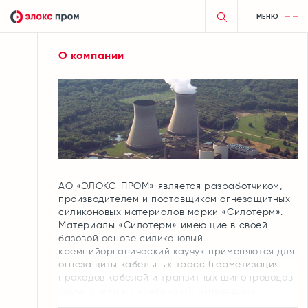
МЕНЮ
О компании
АО «ЭЛОКС-ПРОМ» является разработчиком,
производителем и поставщиком огнезащитных
силиконовых материалов марки «Силотерм».
Материалы «Силотерм» имеющие в своей
базовой основе силиконовый
кремнийорганический каучук применяются для
огнезащиты кабельных трасс (герметизация
проходов кабелей и транзитных шинопроводов
через стены и перекрытия), огнезащиты
кабельных линий, повышения предела