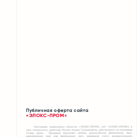
эксплуатационные характеристики как термо
— (250 — 400С) и морозостойкость (-60С),
огнестойкость, взрывобезопасность,
устойчивость к ультрафиолету и климматике,
радиационную стойкость (допустимая
интегральная доза облучения — 1,25 х 108 Рад).
Наряду с этим материалы «Силотерм»
характеризуются эластичностью, стойкостью к
вибрациям (М6 по ГОСТ 17516.1-90), стойкостью
к сейсмическим воздействиям (9 баллов),
отсутствием усадки при высыхании,
влагостойкостью (возможно использование в
среде со 100% влажностью).
Публичная оферта сайта
«ЭЛОКС-ПРОМ»